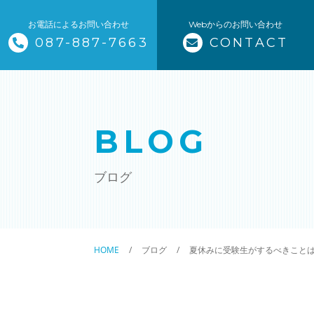
お電話によるお問い合わせ
Webからのお問い合わせ
087-887-7663
CONTACT
トップページ
当塾について
BLOG
コース紹介・料金
ブログ
小学生コース / 高学年～（4科目
中学生コース（5科目）
HOME
ブログ
夏休みに受験生がするべきこと
高校生コース（3科目）
高専生コース