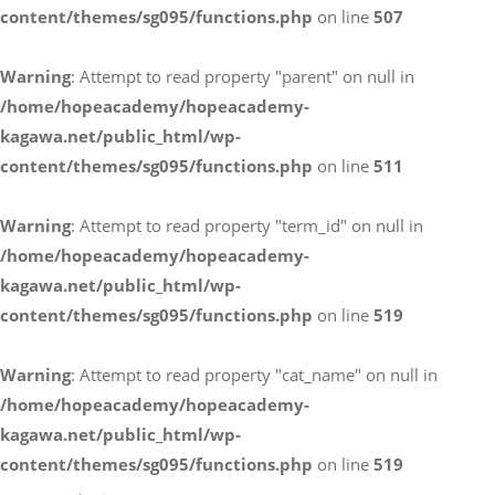
content/themes/sg095/functions.php
on line
507
お電話によるお問い合わせ
Warning
: Attempt to read property "parent" on null in
087-887-7663
/home/hopeacademy/hopeacademy-
kagawa.net/public_html/wp-
content/themes/sg095/functions.php
on line
511
Webからのお問い合わせ
CONTACT
Warning
: Attempt to read property "term_id" on null in
/home/hopeacademy/hopeacademy-
kagawa.net/public_html/wp-
content/themes/sg095/functions.php
on line
519
Warning
: Attempt to read property "cat_name" on null in
/home/hopeacademy/hopeacademy-
kagawa.net/public_html/wp-
content/themes/sg095/functions.php
on line
519