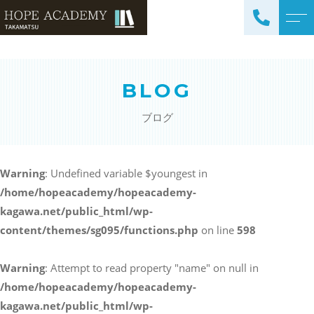
トップページ
講師紹介
BLOG
当塾について
よくある質問
ブログ
コース紹介・料金
アクセス
小学生コース / 高学年～
ブログ
（4科目）
Warning
: Undefined variable $youngest in
/home/hopeacademy/hopeacademy-
中学生コース（5科目）
お知らせ
kagawa.net/public_html/wp-
高校生コース（3科目）
content/themes/sg095/functions.php
on line
598
高専生コース
英会話コース（幼児～小学
Warning
: Attempt to read property "name" on null in
校低学年）
/home/hopeacademy/hopeacademy-
kagawa.net/public_html/wp-