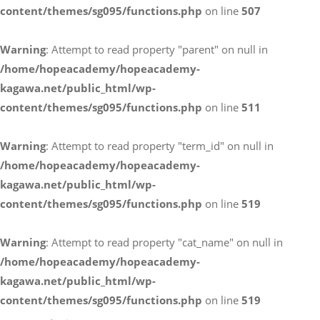
content/themes/sg095/functions.php
on line
507
お電話によるお問い合わせ
Warning
: Attempt to read property "parent" on null in
087-887-7663
/home/hopeacademy/hopeacademy-
kagawa.net/public_html/wp-
content/themes/sg095/functions.php
on line
511
Webからのお問い合わせ
CONTACT
Warning
: Attempt to read property "term_id" on null in
/home/hopeacademy/hopeacademy-
kagawa.net/public_html/wp-
content/themes/sg095/functions.php
on line
519
Warning
: Attempt to read property "cat_name" on null in
/home/hopeacademy/hopeacademy-
kagawa.net/public_html/wp-
content/themes/sg095/functions.php
on line
519