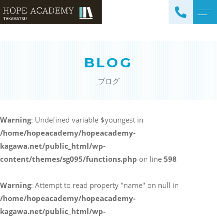
トップページ
講師紹介
BLOG
当塾について
よくある質問
ブログ
コース紹介・料金
アクセス
小学生コース / 高学年～
ブログ
（4科目）
Warning
: Undefined variable $youngest in
/home/hopeacademy/hopeacademy-
中学生コース（5科目）
お知らせ
kagawa.net/public_html/wp-
高校生コース（3科目）
content/themes/sg095/functions.php
on line
598
高専生コース
英会話コース（幼児～小学
Warning
: Attempt to read property "name" on null in
校低学年）
/home/hopeacademy/hopeacademy-
kagawa.net/public_html/wp-