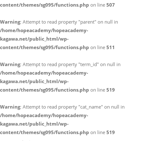
content/themes/sg095/functions.php
on line
507
お電話によるお問い合わせ
Warning
: Attempt to read property "parent" on null in
087-887-7663
/home/hopeacademy/hopeacademy-
kagawa.net/public_html/wp-
content/themes/sg095/functions.php
on line
511
Webからのお問い合わせ
CONTACT
Warning
: Attempt to read property "term_id" on null in
/home/hopeacademy/hopeacademy-
kagawa.net/public_html/wp-
content/themes/sg095/functions.php
on line
519
Warning
: Attempt to read property "cat_name" on null in
/home/hopeacademy/hopeacademy-
kagawa.net/public_html/wp-
content/themes/sg095/functions.php
on line
519