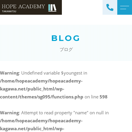
トップページ
講師紹介
BLOG
当塾について
よくある質問
ブログ
コース紹介・料金
アクセス
小学生コース / 高学年～
ブログ
（4科目）
Warning
: Undefined variable $youngest in
/home/hopeacademy/hopeacademy-
中学生コース（5科目）
お知らせ
kagawa.net/public_html/wp-
高校生コース（3科目）
content/themes/sg095/functions.php
on line
598
高専生コース
英会話コース（幼児～小学
Warning
: Attempt to read property "name" on null in
校低学年）
/home/hopeacademy/hopeacademy-
kagawa.net/public_html/wp-