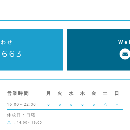
合わせ
W
7663
営業時間
月
火
水
木
金
土
日
16:00～22:00
○
○
○
○
○
△
－
休校日：日曜
△
：14:00～19:00