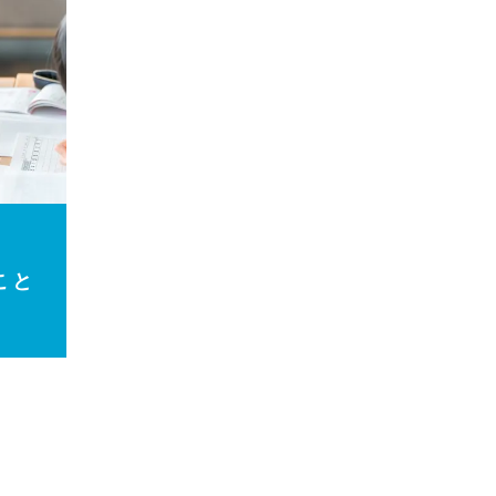
学年）
こと