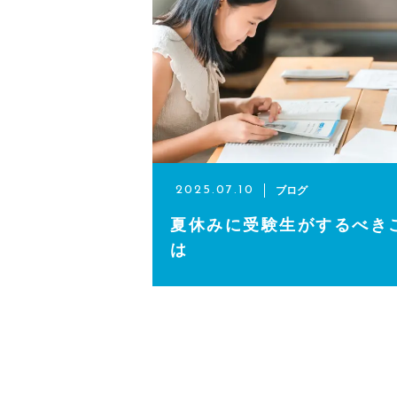
英会話コース（幼児～小学校低
講師紹介
よくある質問
アクセス
ブログ
2025.07.10
夏休みに受験生がするべき
は
ブログ
当塾からのお知らせ
お問い合わせ