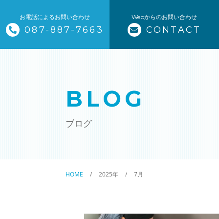
お電話によるお問い合わせ
Webからのお問い合わせ
087-887-7663
CONTACT
トップページ
当塾について
BLOG
コース紹介・料金
ブログ
小学生コース / 高学年～（4科目
中学生コース（5科目）
HOME
2025年
7月
高校生コース（3科目）
高専生コース