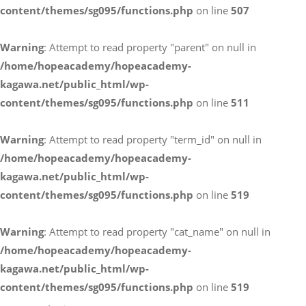
content/themes/sg095/functions.php
on line
507
お電話によるお問い合わせ
Warning
: Attempt to read property "parent" on null in
087-887-7663
/home/hopeacademy/hopeacademy-
kagawa.net/public_html/wp-
content/themes/sg095/functions.php
on line
511
Webからのお問い合わせ
CONTACT
Warning
: Attempt to read property "term_id" on null in
/home/hopeacademy/hopeacademy-
kagawa.net/public_html/wp-
content/themes/sg095/functions.php
on line
519
Warning
: Attempt to read property "cat_name" on null in
/home/hopeacademy/hopeacademy-
kagawa.net/public_html/wp-
content/themes/sg095/functions.php
on line
519