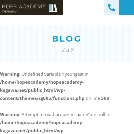
トップページ
講師紹介
BLOG
当塾について
よくある質問
ブログ
コース紹介・料金
アクセス
小学生コース / 高学年～
ブログ
（4科目）
Warning
: Undefined variable $youngest in
/home/hopeacademy/hopeacademy-
中学生コース（5科目）
お知らせ
kagawa.net/public_html/wp-
高校生コース（3科目）
content/themes/sg095/functions.php
on line
598
高専生コース
英会話コース（幼児～小学
Warning
: Attempt to read property "name" on null in
校低学年）
/home/hopeacademy/hopeacademy-
kagawa.net/public_html/wp-