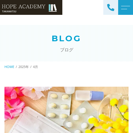
トップページ
講師紹介
BLOG
当塾について
よくある質問
ブログ
コース紹介・料金
アクセス
小学生コース / 高学年～
HOME
2025年
4月
ブログ
（4科目）
中学生コース（5科目）
お知らせ
高校生コース（3科目）
高専生コース
英会話コース（幼児～小学
校低学年）