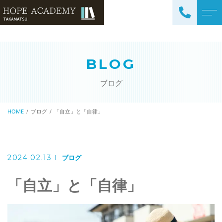
トップページ
講師紹介
BLOG
当塾について
よくある質問
ブログ
コース紹介・料金
アクセス
小学生コース / 高学年～
HOME
ブログ
「自立」と「自律」
ブログ
（4科目）
中学生コース（5科目）
お知らせ
高校生コース（3科目）
2024.02.13
ブログ
高専生コース
「自立」と「自律」
英会話コース（幼児～小学
校低学年）