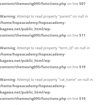
content/themes/sg095/functions.php
on line
507
お電話によるお問い合わせ
Warning
: Attempt to read property "parent" on null in
087-887-7663
/home/hopeacademy/hopeacademy-
kagawa.net/public_html/wp-
content/themes/sg095/functions.php
on line
511
Webからのお問い合わせ
CONTACT
Warning
: Attempt to read property "term_id" on null in
/home/hopeacademy/hopeacademy-
kagawa.net/public_html/wp-
content/themes/sg095/functions.php
on line
519
Warning
: Attempt to read property "cat_name" on null in
/home/hopeacademy/hopeacademy-
kagawa.net/public_html/wp-
content/themes/sg095/functions.php
on line
519