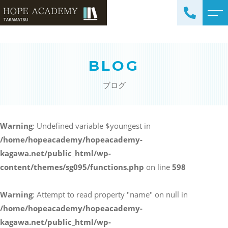
トップページ
講師紹介
BLOG
当塾について
よくある質問
ブログ
コース紹介・料金
アクセス
小学生コース / 高学年～
ブログ
（4科目）
Warning
: Undefined variable $youngest in
/home/hopeacademy/hopeacademy-
中学生コース（5科目）
お知らせ
kagawa.net/public_html/wp-
高校生コース（3科目）
content/themes/sg095/functions.php
on line
598
高専生コース
英会話コース（幼児～小学
Warning
: Attempt to read property "name" on null in
校低学年）
/home/hopeacademy/hopeacademy-
kagawa.net/public_html/wp-