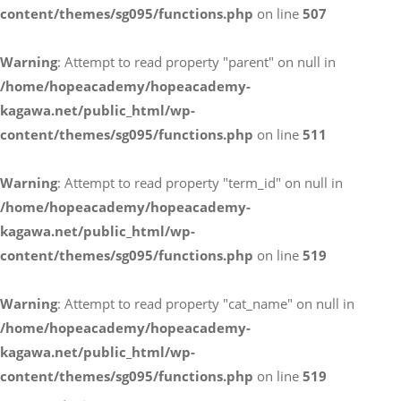
content/themes/sg095/functions.php
on line
507
お電話によるお問い合わせ
Warning
: Attempt to read property "parent" on null in
087-887-7663
/home/hopeacademy/hopeacademy-
kagawa.net/public_html/wp-
content/themes/sg095/functions.php
on line
511
Webからのお問い合わせ
CONTACT
Warning
: Attempt to read property "term_id" on null in
/home/hopeacademy/hopeacademy-
kagawa.net/public_html/wp-
content/themes/sg095/functions.php
on line
519
Warning
: Attempt to read property "cat_name" on null in
/home/hopeacademy/hopeacademy-
kagawa.net/public_html/wp-
content/themes/sg095/functions.php
on line
519