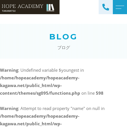
トップページ
講師紹介
BLOG
当塾について
よくある質問
ブログ
コース紹介・料金
アクセス
小学生コース / 高学年～
ブログ
（4科目）
Warning
: Undefined variable $youngest in
/home/hopeacademy/hopeacademy-
中学生コース（5科目）
お知らせ
kagawa.net/public_html/wp-
高校生コース（3科目）
content/themes/sg095/functions.php
on line
598
高専生コース
英会話コース（幼児～小学
Warning
: Attempt to read property "name" on null in
校低学年）
/home/hopeacademy/hopeacademy-
kagawa.net/public_html/wp-