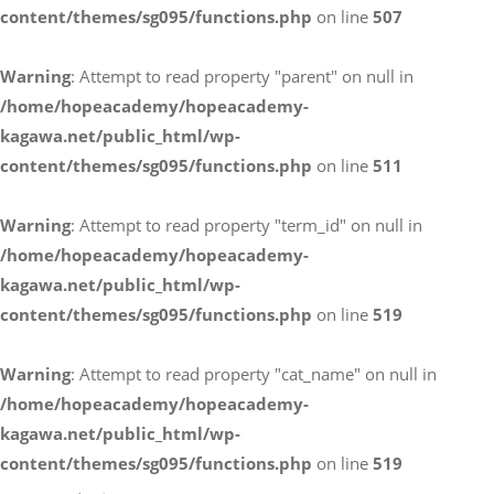
content/themes/sg095/functions.php
on line
507
お電話によるお問い合わせ
Warning
: Attempt to read property "parent" on null in
087-887-7663
/home/hopeacademy/hopeacademy-
kagawa.net/public_html/wp-
content/themes/sg095/functions.php
on line
511
Webからのお問い合わせ
CONTACT
Warning
: Attempt to read property "term_id" on null in
/home/hopeacademy/hopeacademy-
kagawa.net/public_html/wp-
content/themes/sg095/functions.php
on line
519
Warning
: Attempt to read property "cat_name" on null in
/home/hopeacademy/hopeacademy-
kagawa.net/public_html/wp-
content/themes/sg095/functions.php
on line
519