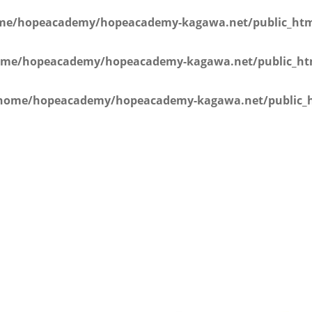
学年）
me/hopeacademy/hopeacademy-kagawa.net/public_html
me/hopeacademy/hopeacademy-kagawa.net/public_htm
home/hopeacademy/hopeacademy-kagawa.net/public_h