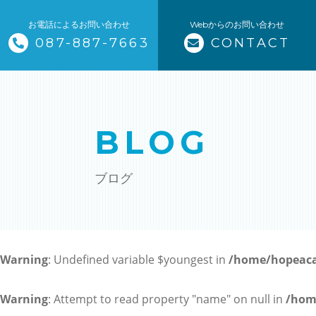
お電話によるお問い合わせ
Webからのお問い合わせ
087-887-7663
CONTACT
トップページ
当塾について
BLOG
コース紹介・料金
ブログ
小学生コース / 高学年～（4科目
中学生コース（5科目）
Warning
: Undefined variable $youngest in
/home/hopeaca
高校生コース（3科目）
高専生コース
Warning
: Attempt to read property "name" on null in
/hom