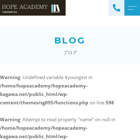
トップページ
講師紹介
BLOG
当塾について
よくある質問
ブログ
コース紹介・料金
アクセス
小学生コース / 高学年～
ブログ
（4科目）
Warning
: Undefined variable $youngest in
/home/hopeacademy/hopeacademy-
中学生コース（5科目）
お知らせ
kagawa.net/public_html/wp-
高校生コース（3科目）
content/themes/sg095/functions.php
on line
598
高専生コース
英会話コース（幼児～小学
Warning
: Attempt to read property "name" on null in
校低学年）
/home/hopeacademy/hopeacademy-
kagawa.net/public_html/wp-