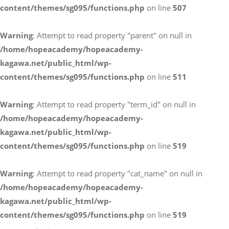
content/themes/sg095/functions.php
on line
507
お電話によるお問い合わせ
Warning
: Attempt to read property "parent" on null in
087-887-7663
/home/hopeacademy/hopeacademy-
kagawa.net/public_html/wp-
content/themes/sg095/functions.php
on line
511
Webからのお問い合わせ
CONTACT
Warning
: Attempt to read property "term_id" on null in
/home/hopeacademy/hopeacademy-
kagawa.net/public_html/wp-
content/themes/sg095/functions.php
on line
519
Warning
: Attempt to read property "cat_name" on null in
/home/hopeacademy/hopeacademy-
kagawa.net/public_html/wp-
content/themes/sg095/functions.php
on line
519