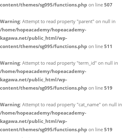
content/themes/sg095/functions.php
on line
507
お電話によるお問い合わせ
Warning
: Attempt to read property "parent" on null in
087-887-7663
/home/hopeacademy/hopeacademy-
kagawa.net/public_html/wp-
content/themes/sg095/functions.php
on line
511
Webからのお問い合わせ
CONTACT
Warning
: Attempt to read property "term_id" on null in
/home/hopeacademy/hopeacademy-
kagawa.net/public_html/wp-
content/themes/sg095/functions.php
on line
519
Warning
: Attempt to read property "cat_name" on null in
/home/hopeacademy/hopeacademy-
kagawa.net/public_html/wp-
content/themes/sg095/functions.php
on line
519