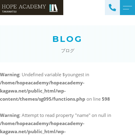
トップページ
講師紹介
BLOG
当塾について
よくある質問
ブログ
コース紹介・料金
アクセス
小学生コース / 高学年～
ブログ
（4科目）
Warning
: Undefined variable $youngest in
/home/hopeacademy/hopeacademy-
中学生コース（5科目）
お知らせ
kagawa.net/public_html/wp-
高校生コース（3科目）
content/themes/sg095/functions.php
on line
598
高専生コース
英会話コース（幼児～小学
Warning
: Attempt to read property "name" on null in
校低学年）
/home/hopeacademy/hopeacademy-
kagawa.net/public_html/wp-