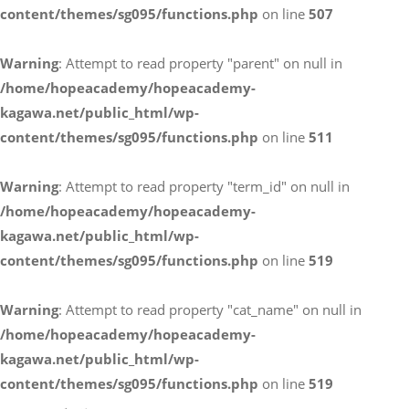
content/themes/sg095/functions.php
on line
507
お電話によるお問い合わせ
Warning
: Attempt to read property "parent" on null in
087-887-7663
/home/hopeacademy/hopeacademy-
kagawa.net/public_html/wp-
content/themes/sg095/functions.php
on line
511
Webからのお問い合わせ
CONTACT
Warning
: Attempt to read property "term_id" on null in
/home/hopeacademy/hopeacademy-
kagawa.net/public_html/wp-
content/themes/sg095/functions.php
on line
519
Warning
: Attempt to read property "cat_name" on null in
/home/hopeacademy/hopeacademy-
kagawa.net/public_html/wp-
content/themes/sg095/functions.php
on line
519