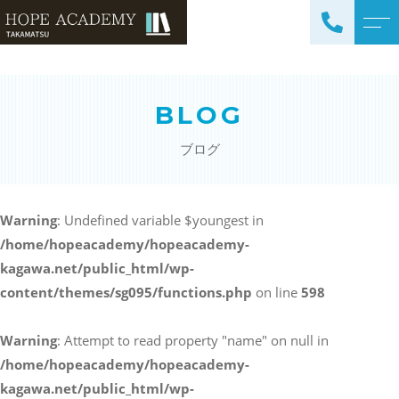
トップページ
講師紹介
BLOG
当塾について
よくある質問
ブログ
コース紹介・料金
アクセス
小学生コース / 高学年～
ブログ
（4科目）
Warning
: Undefined variable $youngest in
/home/hopeacademy/hopeacademy-
中学生コース（5科目）
お知らせ
kagawa.net/public_html/wp-
高校生コース（3科目）
content/themes/sg095/functions.php
on line
598
高専生コース
英会話コース（幼児～小学
Warning
: Attempt to read property "name" on null in
校低学年）
/home/hopeacademy/hopeacademy-
kagawa.net/public_html/wp-