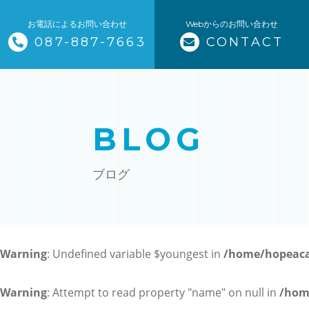
お電話によるお問い合わせ
Webからのお問い合わせ
087-887-7663
CONTACT
トップページ
当塾について
BLOG
コース紹介・料金
ブログ
小学生コース / 高学年～（4科目
中学生コース（5科目）
Warning
: Undefined variable $youngest in
/home/hopeaca
高校生コース（3科目）
高専生コース
Warning
: Attempt to read property "name" on null in
/hom