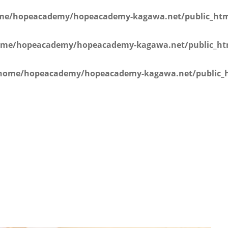
学年）
me/hopeacademy/hopeacademy-kagawa.net/public_html
me/hopeacademy/hopeacademy-kagawa.net/public_htm
home/hopeacademy/hopeacademy-kagawa.net/public_h