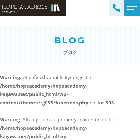
トップページ
講師紹介
BLOG
当塾について
よくある質問
ブログ
コース紹介・料金
アクセス
小学生コース / 高学年～
ブログ
（4科目）
Warning
: Undefined variable $youngest in
/home/hopeacademy/hopeacademy-
中学生コース（5科目）
お知らせ
kagawa.net/public_html/wp-
高校生コース（3科目）
content/themes/sg095/functions.php
on line
598
高専生コース
英会話コース（幼児～小学
Warning
: Attempt to read property "name" on null in
校低学年）
/home/hopeacademy/hopeacademy-
kagawa.net/public_html/wp-