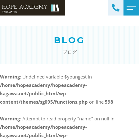
トップページ
講師紹介
BLOG
当塾について
よくある質問
ブログ
コース紹介・料金
アクセス
小学生コース / 高学年～
ブログ
（4科目）
Warning
: Undefined variable $youngest in
/home/hopeacademy/hopeacademy-
中学生コース（5科目）
お知らせ
kagawa.net/public_html/wp-
高校生コース（3科目）
content/themes/sg095/functions.php
on line
598
高専生コース
英会話コース（幼児～小学
Warning
: Attempt to read property "name" on null in
校低学年）
/home/hopeacademy/hopeacademy-
kagawa.net/public_html/wp-