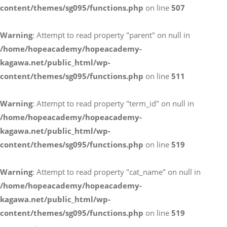
content/themes/sg095/functions.php
on line
507
お電話によるお問い合わせ
Warning
: Attempt to read property "parent" on null in
087-887-7663
/home/hopeacademy/hopeacademy-
kagawa.net/public_html/wp-
content/themes/sg095/functions.php
on line
511
Webからのお問い合わせ
CONTACT
Warning
: Attempt to read property "term_id" on null in
/home/hopeacademy/hopeacademy-
kagawa.net/public_html/wp-
content/themes/sg095/functions.php
on line
519
Warning
: Attempt to read property "cat_name" on null in
/home/hopeacademy/hopeacademy-
kagawa.net/public_html/wp-
content/themes/sg095/functions.php
on line
519