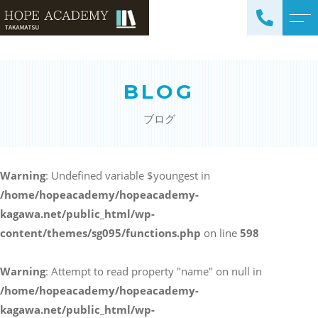
トップページ
講師紹介
BLOG
当塾について
よくある質問
ブログ
コース紹介・料金
アクセス
小学生コース / 高学年～
ブログ
（4科目）
Warning
: Undefined variable $youngest in
/home/hopeacademy/hopeacademy-
中学生コース（5科目）
お知らせ
kagawa.net/public_html/wp-
高校生コース（3科目）
content/themes/sg095/functions.php
on line
598
高専生コース
英会話コース（幼児～小学
Warning
: Attempt to read property "name" on null in
校低学年）
/home/hopeacademy/hopeacademy-
kagawa.net/public_html/wp-