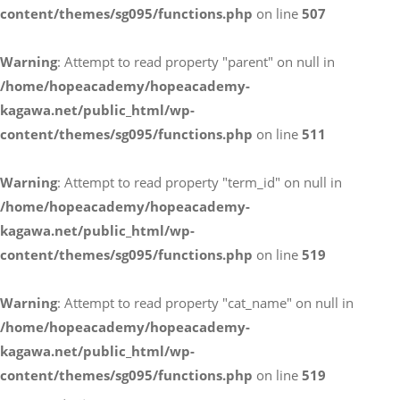
content/themes/sg095/functions.php
on line
507
お電話によるお問い合わせ
Warning
: Attempt to read property "parent" on null in
087-887-7663
/home/hopeacademy/hopeacademy-
kagawa.net/public_html/wp-
content/themes/sg095/functions.php
on line
511
Webからのお問い合わせ
CONTACT
Warning
: Attempt to read property "term_id" on null in
/home/hopeacademy/hopeacademy-
kagawa.net/public_html/wp-
content/themes/sg095/functions.php
on line
519
Warning
: Attempt to read property "cat_name" on null in
/home/hopeacademy/hopeacademy-
kagawa.net/public_html/wp-
content/themes/sg095/functions.php
on line
519