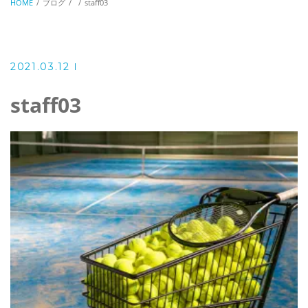
HOME
ブログ
staff03
2021.03.12
staff03