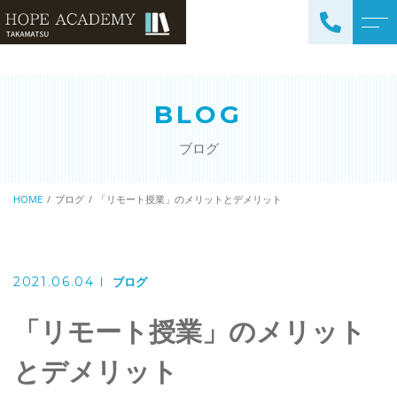
トップページ
講師紹介
BLOG
当塾について
よくある質問
ブログ
コース紹介・料金
アクセス
小学生コース / 高学年～
HOME
ブログ
「リモート授業」のメリットとデメリット
ブログ
（4科目）
中学生コース（5科目）
お知らせ
高校生コース（3科目）
2021.06.04
ブログ
高専生コース
「リモート授業」のメリット
英会話コース（幼児～小学
校低学年）
とデメリット