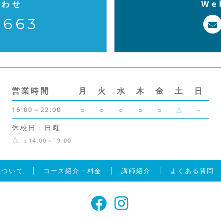
合わせ
W
7663
営業時間
月
火
水
木
金
土
日
16:00～22:00
○
○
○
○
○
△
－
休校日：日曜
△
：14:00～19:00
について
コース紹介・料金
講師紹介
よくある質問