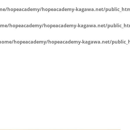
学年）
me/hopeacademy/hopeacademy-kagawa.net/public_html
me/hopeacademy/hopeacademy-kagawa.net/public_htm
home/hopeacademy/hopeacademy-kagawa.net/public_h