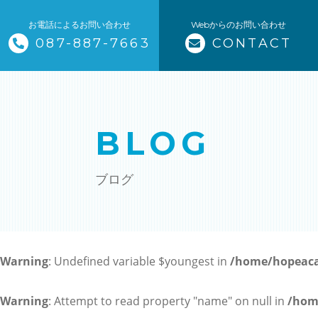
お電話によるお問い合わせ
Webからのお問い合わせ
087-887-7663
CONTACT
トップページ
当塾について
BLOG
コース紹介・料金
ブログ
小学生コース / 高学年～（4科目
中学生コース（5科目）
Warning
: Undefined variable $youngest in
/home/hopeaca
高校生コース（3科目）
高専生コース
Warning
: Attempt to read property "name" on null in
/hom