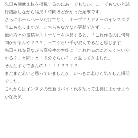
先日も画像１枚を掲載するのにあーでもない、こーでもないと試
行錯誤しながら結局１時間ほどかかった始末です。
さらにホームページだけでなく、ホープアカデミーのインスタグ
ラムもありますが、こちらもなかなか更新できず。。。
他の方々の投稿やストーリーを拝見すると、「これ作るのに何時
間かかるんや？？？」ってぐらい手が混んでるなと感じます。
先日それを見ながら高校生の生徒に「これ作るのにどんくらいか
かる？」と聞くと「５分ぐらい？」と返ってきました。
そんなすぐできんの！！！！？？？？
まだまだ若いと思っていましたが、いっきに老けた気がした瞬間
でした。
これからはインスタの更新はバイト代を払って生徒にまかせよう
かなあ笑
[addtoany]