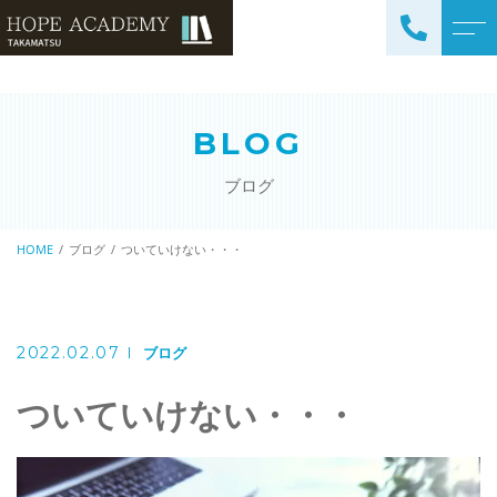
トップページ
講師紹介
BLOG
当塾について
よくある質問
ブログ
コース紹介・料金
アクセス
小学生コース / 高学年～
HOME
ブログ
ついていけない・・・
ブログ
（4科目）
中学生コース（5科目）
お知らせ
高校生コース（3科目）
2022.02.07
ブログ
高専生コース
ついていけない・・・
英会話コース（幼児～小学
校低学年）