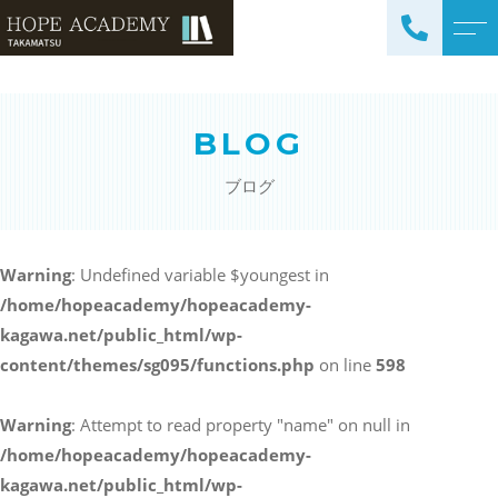
トップページ
講師紹介
BLOG
当塾について
よくある質問
ブログ
コース紹介・料金
アクセス
小学生コース / 高学年～
ブログ
（4科目）
Warning
: Undefined variable $youngest in
/home/hopeacademy/hopeacademy-
中学生コース（5科目）
お知らせ
kagawa.net/public_html/wp-
高校生コース（3科目）
content/themes/sg095/functions.php
on line
598
高専生コース
英会話コース（幼児～小学
Warning
: Attempt to read property "name" on null in
校低学年）
/home/hopeacademy/hopeacademy-
kagawa.net/public_html/wp-