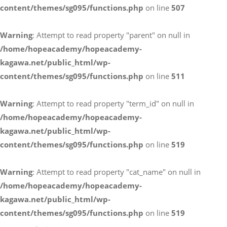
content/themes/sg095/functions.php
on line
507
お電話によるお問い合わせ
Warning
: Attempt to read property "parent" on null in
087-887-7663
/home/hopeacademy/hopeacademy-
kagawa.net/public_html/wp-
content/themes/sg095/functions.php
on line
511
Webからのお問い合わせ
CONTACT
Warning
: Attempt to read property "term_id" on null in
/home/hopeacademy/hopeacademy-
kagawa.net/public_html/wp-
content/themes/sg095/functions.php
on line
519
Warning
: Attempt to read property "cat_name" on null in
/home/hopeacademy/hopeacademy-
kagawa.net/public_html/wp-
content/themes/sg095/functions.php
on line
519