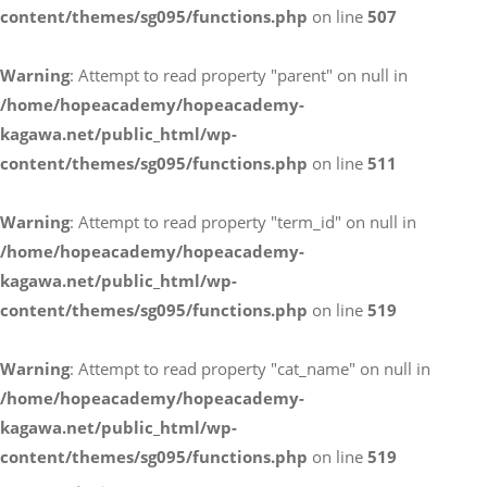
content/themes/sg095/functions.php
on line
507
お電話によるお問い合わせ
Warning
: Attempt to read property "parent" on null in
087-887-7663
/home/hopeacademy/hopeacademy-
kagawa.net/public_html/wp-
content/themes/sg095/functions.php
on line
511
Webからのお問い合わせ
CONTACT
Warning
: Attempt to read property "term_id" on null in
/home/hopeacademy/hopeacademy-
kagawa.net/public_html/wp-
content/themes/sg095/functions.php
on line
519
Warning
: Attempt to read property "cat_name" on null in
/home/hopeacademy/hopeacademy-
kagawa.net/public_html/wp-
content/themes/sg095/functions.php
on line
519