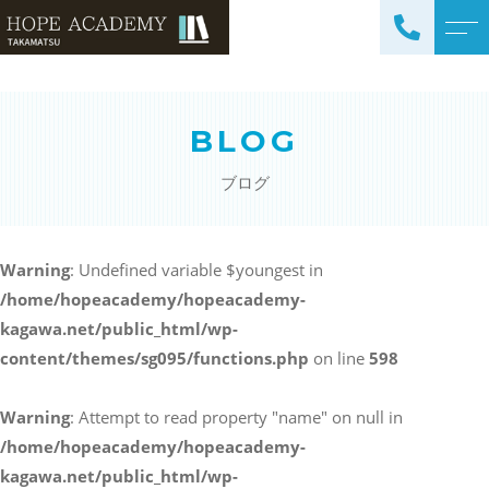
トップページ
講師紹介
BLOG
当塾について
よくある質問
ブログ
コース紹介・料金
アクセス
小学生コース / 高学年～
ブログ
（4科目）
Warning
: Undefined variable $youngest in
/home/hopeacademy/hopeacademy-
中学生コース（5科目）
お知らせ
kagawa.net/public_html/wp-
高校生コース（3科目）
content/themes/sg095/functions.php
on line
598
高専生コース
英会話コース（幼児～小学
Warning
: Attempt to read property "name" on null in
校低学年）
/home/hopeacademy/hopeacademy-
kagawa.net/public_html/wp-