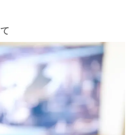
学年）
って