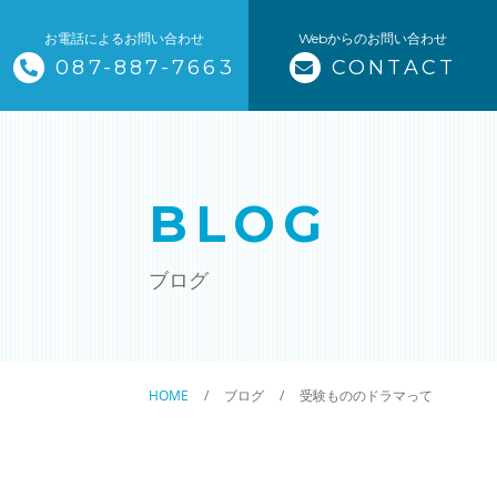
お電話によるお問い合わせ
Webからのお問い合わせ
087-887-7663
CONTACT
トップページ
当塾について
BLOG
コース紹介・料金
ブログ
小学生コース / 高学年～（4科目
中学生コース（5科目）
HOME
ブログ
受験もののドラマって
高校生コース（3科目）
高専生コース