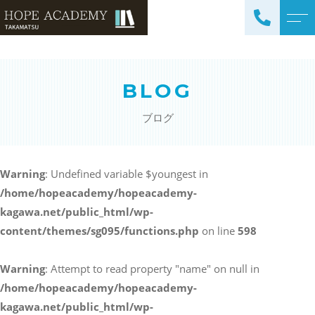
トップページ
講師紹介
BLOG
当塾について
よくある質問
ブログ
コース紹介・料金
アクセス
小学生コース / 高学年～
ブログ
（4科目）
Warning
: Undefined variable $youngest in
/home/hopeacademy/hopeacademy-
中学生コース（5科目）
お知らせ
kagawa.net/public_html/wp-
高校生コース（3科目）
content/themes/sg095/functions.php
on line
598
高専生コース
英会話コース（幼児～小学
Warning
: Attempt to read property "name" on null in
校低学年）
/home/hopeacademy/hopeacademy-
kagawa.net/public_html/wp-