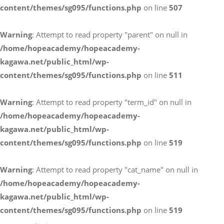
content/themes/sg095/functions.php
on line
507
お電話によるお問い合わせ
Warning
: Attempt to read property "parent" on null in
087-887-7663
/home/hopeacademy/hopeacademy-
kagawa.net/public_html/wp-
content/themes/sg095/functions.php
on line
511
Webからのお問い合わせ
CONTACT
Warning
: Attempt to read property "term_id" on null in
/home/hopeacademy/hopeacademy-
kagawa.net/public_html/wp-
content/themes/sg095/functions.php
on line
519
Warning
: Attempt to read property "cat_name" on null in
/home/hopeacademy/hopeacademy-
kagawa.net/public_html/wp-
content/themes/sg095/functions.php
on line
519