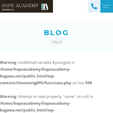
トップページ
講師紹介
BLOG
当塾について
よくある質問
ブログ
コース紹介・料金
アクセス
小学生コース / 高学年～
ブログ
（4科目）
Warning
: Undefined variable $youngest in
/home/hopeacademy/hopeacademy-
中学生コース（5科目）
お知らせ
kagawa.net/public_html/wp-
高校生コース（3科目）
content/themes/sg095/functions.php
on line
598
高専生コース
英会話コース（幼児～小学
Warning
: Attempt to read property "name" on null in
校低学年）
/home/hopeacademy/hopeacademy-
kagawa.net/public_html/wp-