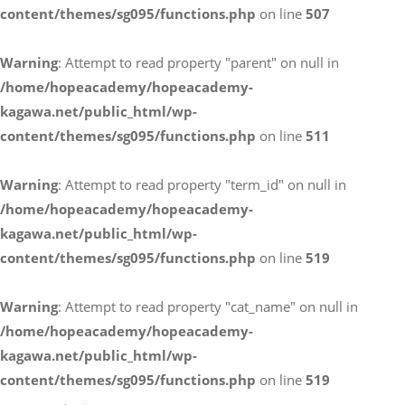
content/themes/sg095/functions.php
on line
507
お電話によるお問い合わせ
Warning
: Attempt to read property "parent" on null in
087-887-7663
/home/hopeacademy/hopeacademy-
kagawa.net/public_html/wp-
content/themes/sg095/functions.php
on line
511
Webからのお問い合わせ
CONTACT
Warning
: Attempt to read property "term_id" on null in
/home/hopeacademy/hopeacademy-
kagawa.net/public_html/wp-
content/themes/sg095/functions.php
on line
519
Warning
: Attempt to read property "cat_name" on null in
/home/hopeacademy/hopeacademy-
kagawa.net/public_html/wp-
content/themes/sg095/functions.php
on line
519