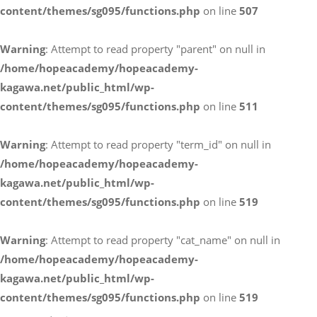
content/themes/sg095/functions.php
on line
507
お電話によるお問い合わせ
Warning
: Attempt to read property "parent" on null in
087-887-7663
/home/hopeacademy/hopeacademy-
kagawa.net/public_html/wp-
content/themes/sg095/functions.php
on line
511
Webからのお問い合わせ
CONTACT
Warning
: Attempt to read property "term_id" on null in
/home/hopeacademy/hopeacademy-
kagawa.net/public_html/wp-
content/themes/sg095/functions.php
on line
519
Warning
: Attempt to read property "cat_name" on null in
/home/hopeacademy/hopeacademy-
kagawa.net/public_html/wp-
content/themes/sg095/functions.php
on line
519