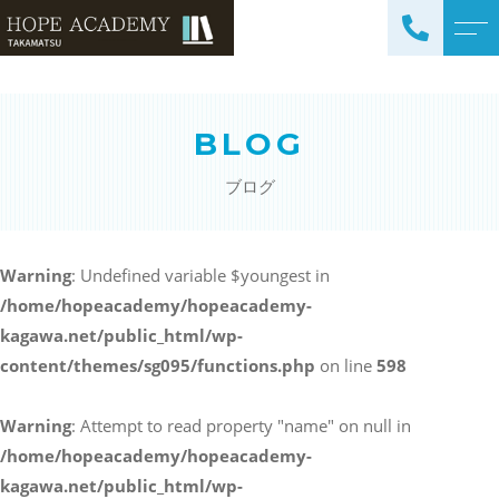
トップページ
講師紹介
BLOG
当塾について
よくある質問
ブログ
コース紹介・料金
アクセス
小学生コース / 高学年～
ブログ
（4科目）
Warning
: Undefined variable $youngest in
/home/hopeacademy/hopeacademy-
中学生コース（5科目）
お知らせ
kagawa.net/public_html/wp-
高校生コース（3科目）
content/themes/sg095/functions.php
on line
598
高専生コース
英会話コース（幼児～小学
Warning
: Attempt to read property "name" on null in
校低学年）
/home/hopeacademy/hopeacademy-
kagawa.net/public_html/wp-