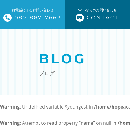
お電話によるお問い合わせ
Webからのお問い合わせ
087-887-7663
CONTACT
トップページ
当塾について
BLOG
コース紹介・料金
ブログ
小学生コース / 高学年～（4科目
中学生コース（5科目）
Warning
: Undefined variable $youngest in
/home/hopeaca
高校生コース（3科目）
高専生コース
Warning
: Attempt to read property "name" on null in
/hom