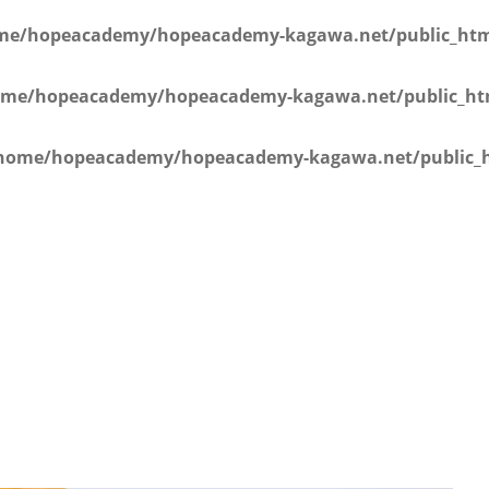
学年）
me/hopeacademy/hopeacademy-kagawa.net/public_html
me/hopeacademy/hopeacademy-kagawa.net/public_htm
home/hopeacademy/hopeacademy-kagawa.net/public_h