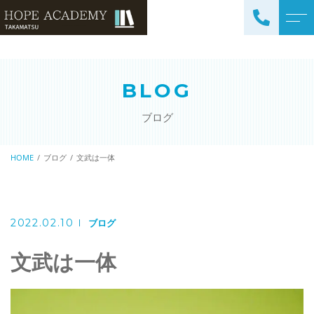
トップページ
講師紹介
BLOG
当塾について
よくある質問
ブログ
コース紹介・料金
アクセス
小学生コース / 高学年～
HOME
ブログ
文武は一体
ブログ
（4科目）
中学生コース（5科目）
お知らせ
高校生コース（3科目）
2022.02.10
ブログ
高専生コース
文武は一体
英会話コース（幼児～小学
校低学年）