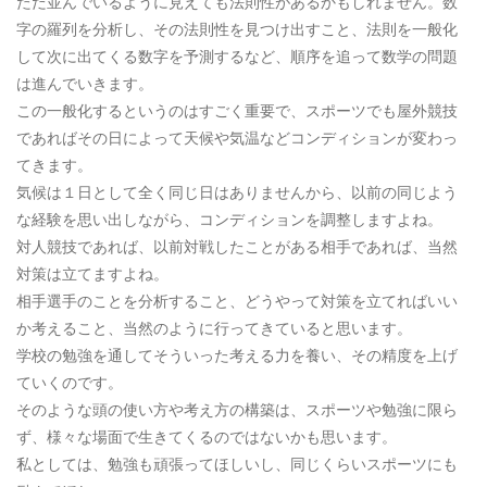
ただ並んでいるように見えても法則性があるかもしれません。数
字の羅列を分析し、その法則性を見つけ出すこと、法則を一般化
して次に出てくる数字を予測するなど、順序を追って数学の問題
は進んでいきます。
この一般化するというのはすごく重要で、スポーツでも屋外競技
であればその日によって天候や気温などコンディションが変わっ
てきます。
気候は１日として全く同じ日はありませんから、以前の同じよう
な経験を思い出しながら、コンディションを調整しますよね。
対人競技であれば、以前対戦したことがある相手であれば、当然
対策は立てますよね。
相手選手のことを分析すること、どうやって対策を立てればいい
か考えること、当然のように行ってきていると思います。
学校の勉強を通してそういった考える力を養い、その精度を上げ
ていくのです。
そのような頭の使い方や考え方の構築は、スポーツや勉強に限ら
ず、様々な場面で生きてくるのではないかも思います。
私としては、勉強も頑張ってほしいし、同じくらいスポーツにも