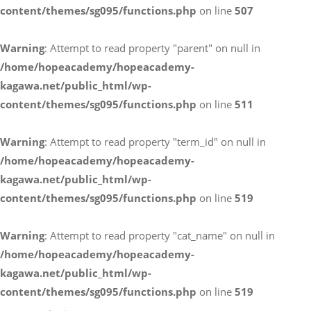
content/themes/sg095/functions.php
on line
507
お電話によるお問い合わせ
Warning
: Attempt to read property "parent" on null in
087-887-7663
/home/hopeacademy/hopeacademy-
kagawa.net/public_html/wp-
content/themes/sg095/functions.php
on line
511
Webからのお問い合わせ
CONTACT
Warning
: Attempt to read property "term_id" on null in
/home/hopeacademy/hopeacademy-
kagawa.net/public_html/wp-
content/themes/sg095/functions.php
on line
519
Warning
: Attempt to read property "cat_name" on null in
/home/hopeacademy/hopeacademy-
kagawa.net/public_html/wp-
content/themes/sg095/functions.php
on line
519