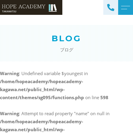
トップページ
講師紹介
BLOG
当塾について
よくある質問
ブログ
コース紹介・料金
アクセス
小学生コース / 高学年～
ブログ
（4科目）
Warning
: Undefined variable $youngest in
/home/hopeacademy/hopeacademy-
中学生コース（5科目）
お知らせ
kagawa.net/public_html/wp-
高校生コース（3科目）
content/themes/sg095/functions.php
on line
598
高専生コース
英会話コース（幼児～小学
Warning
: Attempt to read property "name" on null in
校低学年）
/home/hopeacademy/hopeacademy-
kagawa.net/public_html/wp-