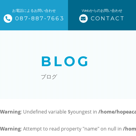
お電話によるお問い合わせ
Webからのお問い合わせ
087-887-7663
CONTACT
トップページ
当塾について
BLOG
コース紹介・料金
ブログ
小学生コース / 高学年～（4科目
中学生コース（5科目）
Warning
: Undefined variable $youngest in
/home/hopeaca
高校生コース（3科目）
高専生コース
Warning
: Attempt to read property "name" on null in
/hom