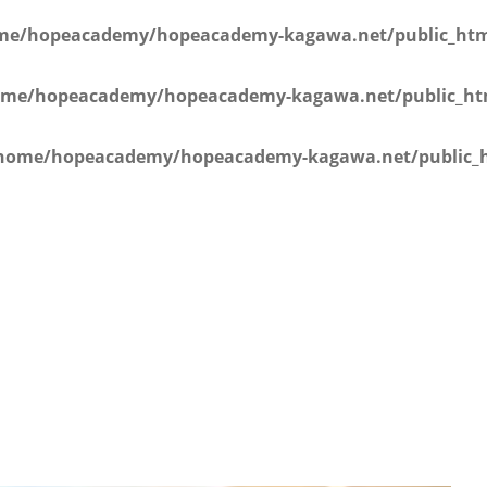
学年）
me/hopeacademy/hopeacademy-kagawa.net/public_html
me/hopeacademy/hopeacademy-kagawa.net/public_htm
home/hopeacademy/hopeacademy-kagawa.net/public_h