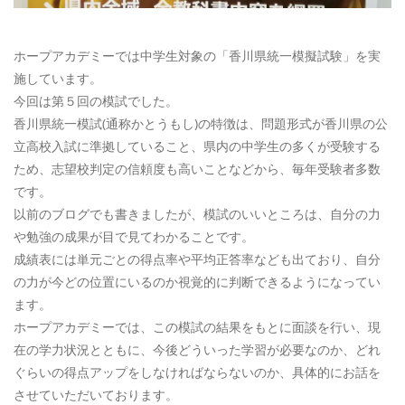
ホープアカデミーでは中学生対象の「香川県統一模擬試験」を実
施しています。
今回は第５回の模試でした。
香川県統一模試(通称かとうもし)の特徴は、問題形式が香川県の公
立高校入試に準拠していること、県内の中学生の多くが受験する
ため、志望校判定の信頼度も高いことなどから、毎年受験者多数
です。
以前のブログでも書きましたが、模試のいいところは、自分の力
や勉強の成果が目で見てわかることです。
成績表には単元ごとの得点率や平均正答率なども出ており、自分
の力が今どの位置にいるのか視覚的に判断できるようになってい
ます。
ホープアカデミーでは、この模試の結果をもとに面談を行い、現
在の学力状況とともに、今後どういった学習が必要なのか、どれ
ぐらいの得点アップをしなければならないのか、具体的にお話を
させていただいております。