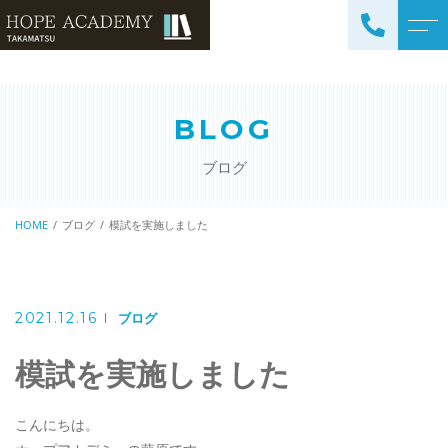
トップページ
講師紹介
BLOG
当塾について
よくある質問
ブログ
コース紹介・料金
アクセス
小学生コース / 高学年～
HOME
ブログ
模試を実施しました
ブログ
（4科目）
中学生コース（5科目）
お知らせ
高校生コース（3科目）
2021.12.16
ブログ
高専生コース
模試を実施しました
英会話コース（幼児～小学
校低学年）
こんにちは。