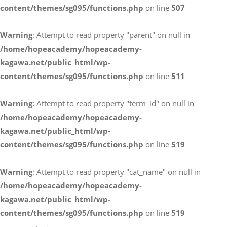
content/themes/sg095/functions.php
on line
507
お電話によるお問い合わせ
Warning
: Attempt to read property "parent" on null in
087-887-7663
/home/hopeacademy/hopeacademy-
kagawa.net/public_html/wp-
content/themes/sg095/functions.php
on line
511
Webからのお問い合わせ
CONTACT
Warning
: Attempt to read property "term_id" on null in
/home/hopeacademy/hopeacademy-
kagawa.net/public_html/wp-
content/themes/sg095/functions.php
on line
519
Warning
: Attempt to read property "cat_name" on null in
/home/hopeacademy/hopeacademy-
kagawa.net/public_html/wp-
content/themes/sg095/functions.php
on line
519