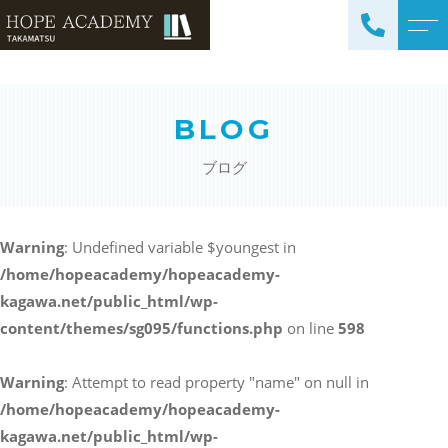
トップページ
講師紹介
BLOG
当塾について
よくある質問
ブログ
コース紹介・料金
アクセス
小学生コース / 高学年～
ブログ
（4科目）
Warning
: Undefined variable $youngest in
/home/hopeacademy/hopeacademy-
中学生コース（5科目）
お知らせ
kagawa.net/public_html/wp-
高校生コース（3科目）
content/themes/sg095/functions.php
on line
598
高専生コース
英会話コース（幼児～小学
Warning
: Attempt to read property "name" on null in
校低学年）
/home/hopeacademy/hopeacademy-
kagawa.net/public_html/wp-