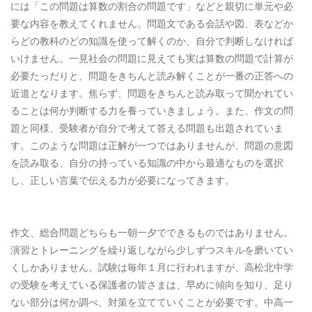
には「この問題は算数の割合の問題です」などと親切に単元や必
要な内容を教えてくれません。問題文である会話や図、表などか
らどの教科のどの知識を使って解くのか、自分で判断しなければ
いけません。一見社会の問題に見えても実は算数の問題で計算が
必要たっだりと、問題をきちんと読み解くことが一番の正答への
近道となります。焦らず、問題をきちんと読み取って聞かれてい
ることは何か判断する力を養っていきましょう。また、作文の問
題と同様、受験者が自分で考えて答える問題も出題されていま
す。このような問題は正解が一つではありませんが、問題の意図
を読み取る、自分の持っている知識の中から最適なものを選択
し、正しい言葉で伝える力が必要になってきます。
作文、総合問題どちらも一朝一夕でできるものではありません。
演習とトレーニングを繰り返しながら少しずつスキルを磨いてい
くしかありません。試験は毎年１月に行われますが、高松北中学
の受験を考えている保護者の皆さまは、早めに傾向を知り、足り
ない部分は何か調べ、対策を立てていくことが必要です。中高一