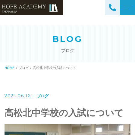
トップページ
講師紹介
BLOG
当塾について
よくある質問
ブログ
コース紹介・料金
アクセス
小学生コース / 高学年～
HOME
ブログ
高松北中学校の入試について
ブログ
（4科目）
中学生コース（5科目）
お知らせ
高校生コース（3科目）
2021.06.16
ブログ
高専生コース
高松北中学校の入試について
英会話コース（幼児～小学
校低学年）