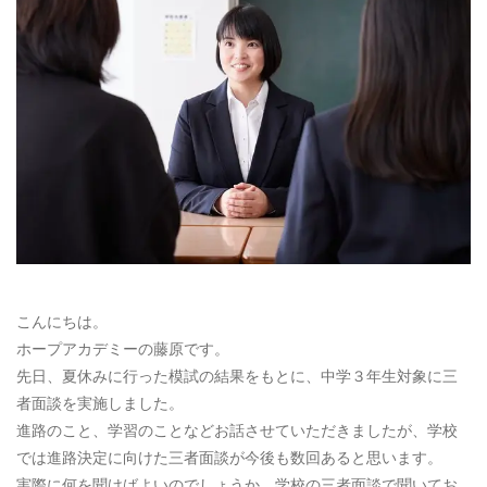
お電話によるお問い合わせ
087-887-7663
Webからのお問い合わせ
CONTACT
こんにちは。
ホープアカデミーの藤原です。
先日、夏休みに行った模試の結果をもとに、中学３年生対象に三
者面談を実施しました。
進路のこと、学習のことなどお話させていただきましたが、学校
では進路決定に向けた三者面談が今後も数回あると思います。
実際に何を聞けばよいのでしょうか。学校の三者面談で聞いてお