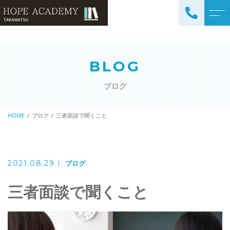
トップページ
講師紹介
BLOG
当塾について
よくある質問
ブログ
コース紹介・料金
アクセス
小学生コース / 高学年～
HOME
ブログ
三者面談で聞くこと
ブログ
（4科目）
中学生コース（5科目）
お知らせ
高校生コース（3科目）
2021.08.29
ブログ
高専生コース
三者面談で聞くこと
英会話コース（幼児～小学
校低学年）