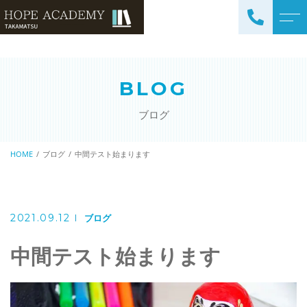
トップページ
講師紹介
BLOG
当塾について
よくある質問
ブログ
コース紹介・料金
アクセス
小学生コース / 高学年～
HOME
ブログ
中間テスト始まります
ブログ
（4科目）
中学生コース（5科目）
お知らせ
高校生コース（3科目）
2021.09.12
ブログ
高専生コース
中間テスト始まります
英会話コース（幼児～小学
校低学年）