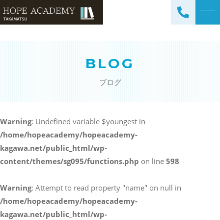
トップページ
講師紹介
BLOG
当塾について
よくある質問
ブログ
コース紹介・料金
アクセス
小学生コース / 高学年～
ブログ
（4科目）
Warning
: Undefined variable $youngest in
/home/hopeacademy/hopeacademy-
中学生コース（5科目）
お知らせ
kagawa.net/public_html/wp-
高校生コース（3科目）
content/themes/sg095/functions.php
on line
598
高専生コース
英会話コース（幼児～小学
Warning
: Attempt to read property "name" on null in
校低学年）
/home/hopeacademy/hopeacademy-
kagawa.net/public_html/wp-