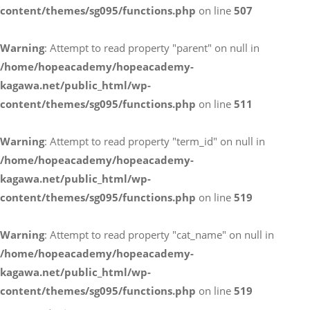
content/themes/sg095/functions.php
on line
507
お電話によるお問い合わせ
Warning
: Attempt to read property "parent" on null in
087-887-7663
/home/hopeacademy/hopeacademy-
kagawa.net/public_html/wp-
content/themes/sg095/functions.php
on line
511
Webからのお問い合わせ
CONTACT
Warning
: Attempt to read property "term_id" on null in
/home/hopeacademy/hopeacademy-
kagawa.net/public_html/wp-
content/themes/sg095/functions.php
on line
519
Warning
: Attempt to read property "cat_name" on null in
/home/hopeacademy/hopeacademy-
kagawa.net/public_html/wp-
content/themes/sg095/functions.php
on line
519