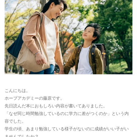
お電話によるお問い合わせ
087-887-7663
Webからのお問い合わせ
CONTACT
こんにちは。
ホープアカデミーの藤原です。
先日読んだ本におもしろい内容が書いてありました。
「なぜ同じ時間勉強しているのに学力に差がつくのか」という内
容でした。
学生の頃、あまり勉強している様子がないのに成績がいい子がい
ませんでしたか？