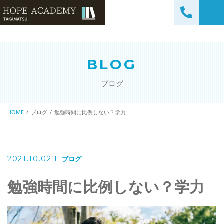
トップページ
講師紹介
BLOG
当塾について
よくある質問
ブログ
コース紹介・料金
アクセス
小学生コース / 高学年～
HOME
ブログ
勉強時間に比例しない？学力
ブログ
（4科目）
中学生コース（5科目）
お知らせ
高校生コース（3科目）
2021.10.02
ブログ
高専生コース
勉強時間に比例しない？学力
英会話コース（幼児～小学
校低学年）