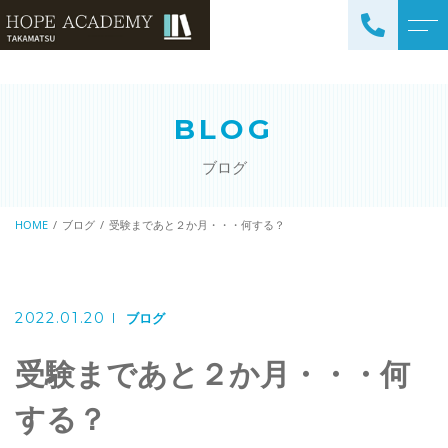
トップページ
講師紹介
BLOG
当塾について
よくある質問
ブログ
コース紹介・料金
アクセス
小学生コース / 高学年～
HOME
ブログ
受験まであと２か月・・・何する？
ブログ
（4科目）
中学生コース（5科目）
お知らせ
高校生コース（3科目）
2022.01.20
ブログ
高専生コース
受験まであと２か月・・・何
英会話コース（幼児～小学
校低学年）
する？