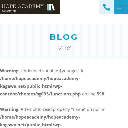
トップページ
講師紹介
BLOG
当塾について
よくある質問
ブログ
コース紹介・料金
アクセス
小学生コース / 高学年～
ブログ
（4科目）
Warning
: Undefined variable $youngest in
/home/hopeacademy/hopeacademy-
中学生コース（5科目）
お知らせ
kagawa.net/public_html/wp-
高校生コース（3科目）
content/themes/sg095/functions.php
on line
598
高専生コース
英会話コース（幼児～小学
Warning
: Attempt to read property "name" on null in
校低学年）
/home/hopeacademy/hopeacademy-
kagawa.net/public_html/wp-