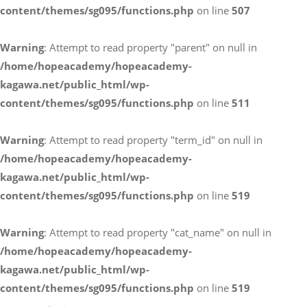
content/themes/sg095/functions.php
on line
507
お電話によるお問い合わせ
Warning
: Attempt to read property "parent" on null in
087-887-7663
/home/hopeacademy/hopeacademy-
kagawa.net/public_html/wp-
content/themes/sg095/functions.php
on line
511
Webからのお問い合わせ
CONTACT
Warning
: Attempt to read property "term_id" on null in
/home/hopeacademy/hopeacademy-
kagawa.net/public_html/wp-
content/themes/sg095/functions.php
on line
519
Warning
: Attempt to read property "cat_name" on null in
/home/hopeacademy/hopeacademy-
kagawa.net/public_html/wp-
content/themes/sg095/functions.php
on line
519