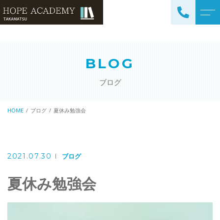
トップページ
講師紹介
BLOG
当塾について
よくある質問
ブログ
コース紹介・料金
アクセス
小学生コース / 高学年～
HOME
ブログ
夏休み勉強会
ブログ
（4科目）
中学生コース（5科目）
お知らせ
高校生コース（3科目）
2021.07.30
ブログ
高専生コース
夏休み勉強会
英会話コース（幼児～小学
校低学年）