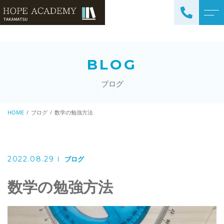
トップページ
講師紹介
BLOG
当塾について
よくある質問
ブログ
コース紹介・料金
アクセス
小学生コース / 高学年～
HOME
ブログ
数学の勉強方法
ブログ
（4科目）
中学生コース（5科目）
お知らせ
高校生コース（3科目）
2022.08.29
ブログ
高専生コース
数学の勉強方法
英会話コース（幼児～小学
校低学年）