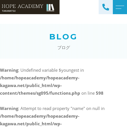
トップページ
講師紹介
BLOG
当塾について
よくある質問
ブログ
コース紹介・料金
アクセス
小学生コース / 高学年～
ブログ
（4科目）
Warning
: Undefined variable $youngest in
/home/hopeacademy/hopeacademy-
中学生コース（5科目）
お知らせ
kagawa.net/public_html/wp-
高校生コース（3科目）
content/themes/sg095/functions.php
on line
598
高専生コース
英会話コース（幼児～小学
Warning
: Attempt to read property "name" on null in
校低学年）
/home/hopeacademy/hopeacademy-
kagawa.net/public_html/wp-