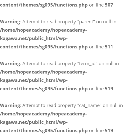
content/themes/sg095/functions.php
on line
507
お電話によるお問い合わせ
Warning
: Attempt to read property "parent" on null in
087-887-7663
/home/hopeacademy/hopeacademy-
kagawa.net/public_html/wp-
content/themes/sg095/functions.php
on line
511
Webからのお問い合わせ
CONTACT
Warning
: Attempt to read property "term_id" on null in
/home/hopeacademy/hopeacademy-
kagawa.net/public_html/wp-
content/themes/sg095/functions.php
on line
519
Warning
: Attempt to read property "cat_name" on null in
/home/hopeacademy/hopeacademy-
kagawa.net/public_html/wp-
content/themes/sg095/functions.php
on line
519